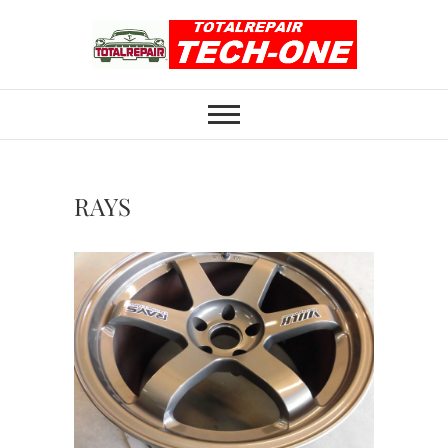
Skip
to
content
ホイール修理のト
ホイール修理・内装修理をおまかせくだ
さい
ータルリペアテッ
クワン
RAYS