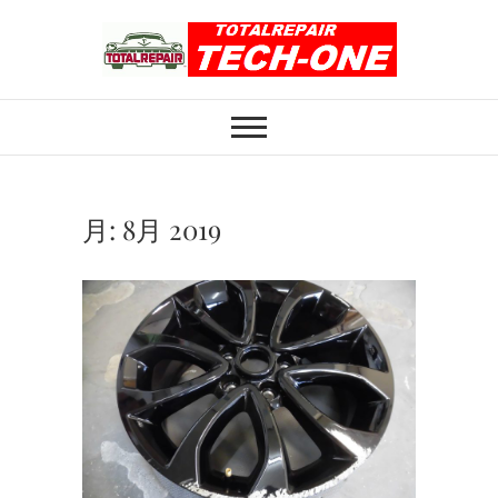
Skip
to
content
ホイール修理のト
ホイール修理・内装修理をおまかせくだ
さい
ータルリペアテッ
クワン
月:
8月 2019