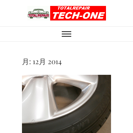
Skip
to
content
ホイール修理のト
ホイール修理・内装修理をおまかせくだ
さい
ータルリペアテッ
クワン
月:
12月 2014