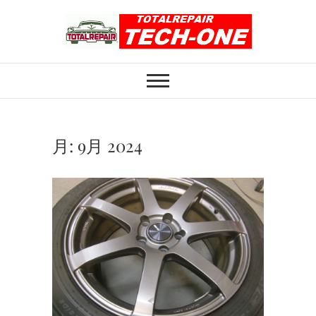
Skip
to
content
ホイール修理のト
ホイール修理・内装修理をおまかせくだ
さい
ータルリペアテッ
クワン
月:
9月 2024