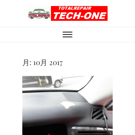
Skip
to
content
ホイール修理のト
ホイール修理・内装修理をおまかせくだ
さい
ータルリペアテッ
クワン
月:
10月 2017