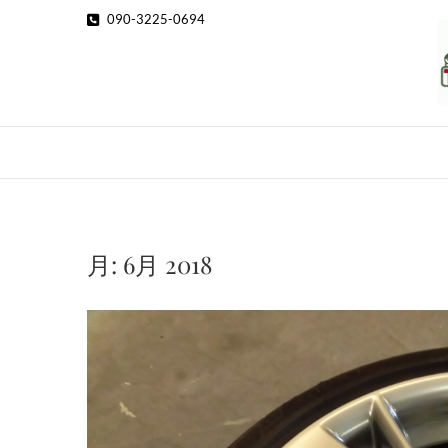
Skip
090-3225-0694
to
content
月:
6月 2018