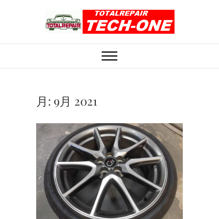
Skip
to
content
ホイール修理のト
ホイール修理・内装修理をおまかせくだ
さい
ータルリペアテッ
クワン
月:
9月 2021