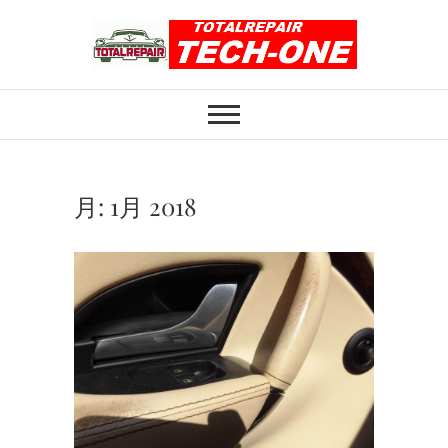
Skip
to
content
ホイール修理のト
ホイール修理・内装修理をおまかせくだ
さい
ータルリペアテッ
クワン
月:
1月 2018