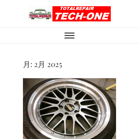
Skip
to
content
ホイール修理のト
ホイール修理・内装修理をおまかせくだ
さい
ータルリペアテッ
クワン
月:
2月 2025