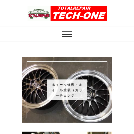
Skip
to
content
ホイール修理のト
ホイール修理・内装修理をおまかせくだ
さい
ータルリペアテッ
クワン
ホイール修理・ホ
イール塗装（カラ
ーチェンジ）