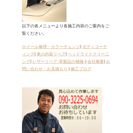
以下の各メニューより各施工内容のご案内をご
覧ください。
ホイール修理・カラーチェンジ
|
ボディコーテ
ィング
|
車の内装リペア
|
ヘッドライドクリーニ
ング
|
レザーリペア-革製品の補修-
|
会社概要
|
お
問い合わせ・お見積もり
|
施工ブログ