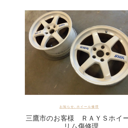
お知らせ
,
ホイール修理
三鷹市のお客様 ＲＡＹＳホイ
リム傷修理