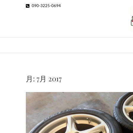
Skip
090-3225-0694
to
content
月:
7月 2017