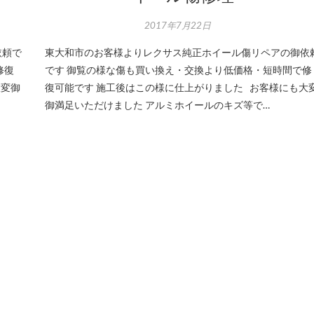
2017年7月22日
依頼で
東大和市のお客様よりレクサス純正ホイール傷リペアの御依
修復
です 御覧の様な傷も買い換え・交換より低価格・短時間で修
大変御
復可能です 施工後はこの様に仕上がりました お客様にも大
御満足いただけました アルミホイールのキズ等で…