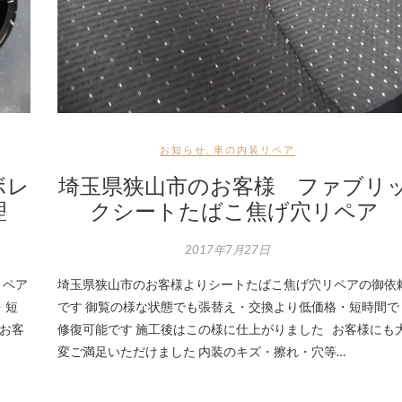
お知らせ
,
車の内装リペア
ボレ
埼玉県狭山市のお客様 ファブリ
理
クシートたばこ焦げ穴リペア
2017年7月27日
リペア
埼玉県狭山市のお客様よりシートたばこ焦げ穴リペアの御依
・短
です 御覧の様な状態でも張替え・交換より低価格・短時間で
お客
修復可能です 施工後はこの様に仕上がりました お客様にも
変ご満足いただけました 内装のキズ・擦れ・穴等…