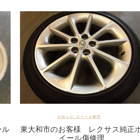
お知らせ
,
ホイール修理
ール
東大和市のお客様 レクサス純正
イール傷修理