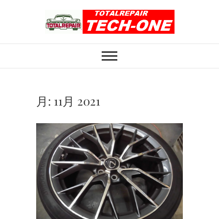
Skip
to
content
ホイール修理のト
ホイール修理・内装修理をおまかせくだ
さい
ータルリペアテッ
クワン
月:
11月 2021