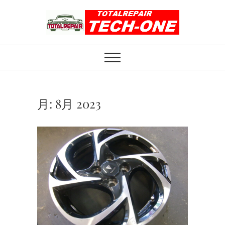
Skip
to
content
ホイール修理のト
ホイール修理・内装修理をおまかせくだ
さい
ータルリペアテッ
クワン
月:
8月 2023