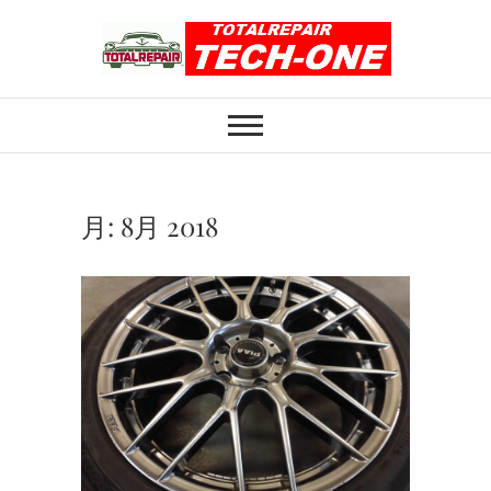
Skip
to
content
ホイール修理のト
ホイール修理・内装修理をおまかせくだ
さい
ータルリペアテッ
クワン
月:
8月 2018