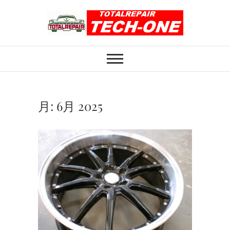
Skip
to
content
ホイール修理のト
ホイール修理・内装修理をおまかせくだ
さい
ータルリペアテッ
クワン
月:
6月 2025