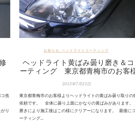
お知らせ
,
ヘッドライトコーティング
修
ヘッドライト黄ばみ曇り磨き＆コ
ーティング 東京都青梅市のお客
2013年7月23日
バコ焦
東京都青梅市のお客様よりヘッドライトの黄ばみ曇り取りの
す。
依頼です。 全体に曇り上面にかなりの黄ばみがあります。
上がり
磨きにより施工後はこの様にクリアーになります。 最後に
ーティング…