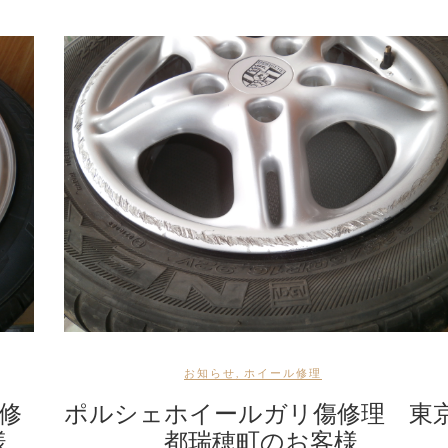
お知らせ
,
ホイール修理
修
ポルシェホイールガリ傷修理 東
様
都瑞穂町のお客様