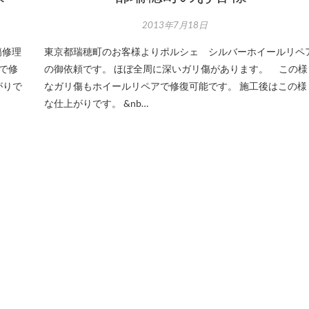
2013年7月18日
傷修理
東京都瑞穂町のお客様よりポルシェ シルバーホイールリペ
で修
の御依頼です。 ほぼ全周に深いガリ傷があります。 この様
がりで
なガリ傷もホイールリペアで修復可能です。 施工後はこの様
な仕上がりです。 &nb…