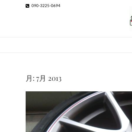
Skip
090-3225-0694
to
content
月:
7月 2013