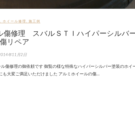
せ
,
ホイール修理
,
施工例
ル傷修理 スバルＳＴＩハイパーシルバ
傷リペア
2014年11月2日
にも大変ご満足いただけました アルミホイールの傷…