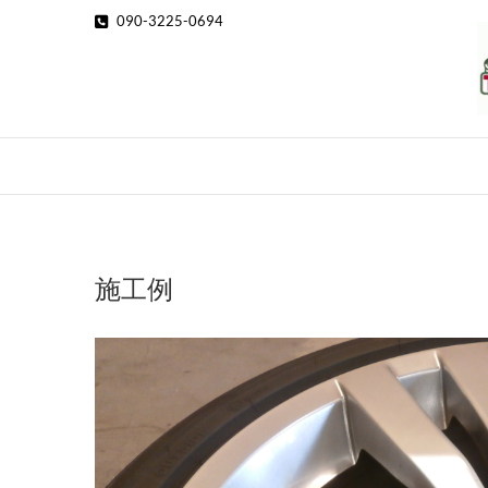
Skip
090-3225-0694
to
content
施工例