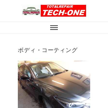
Skip
to
content
ホイール修理のト
ホイール修理・内装修理をおまかせくだ
さい
ータルリペアテッ
クワン
ボディ・コーティング