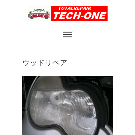
Skip
to
content
ホイール修理のト
ホイール修理・内装修理をおまかせくだ
さい
ータルリペアテッ
クワン
ウッドリペア