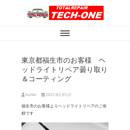
Skip
to
content
ホイール修理のト
ホイール修理・内装修理をおまかせくだ
さい
ータルリペアテッ
クワン
東京都福生市のお客様 ヘ
ッドライトリペア曇り取り
＆コーティング
fushiki
2022年2月1日
福生市のお客様よりヘッドライトリペアのご依
頼です