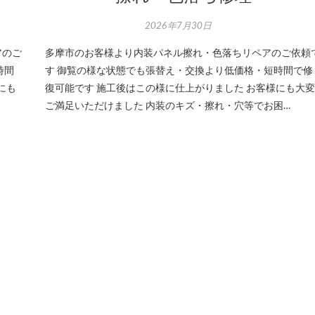
2026年7月30日
アのご
多摩市のお客様より内装パネル擦れ・色落ちリペアのご依頼
時間
す 御覧の様な状態でも張替え・交換より低価格・短時間で修
にも
復可能です 施工後はこの様に仕上がりました お客様にも大変
ご満足いただけました 内装のキズ・擦れ・穴等でお困…