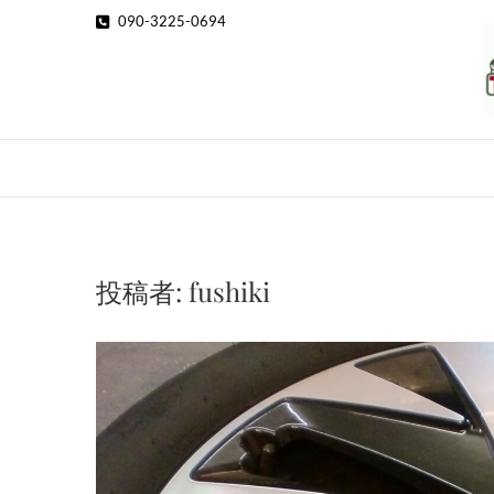
Skip
090-3225-0694
to
content
投稿者:
fushiki