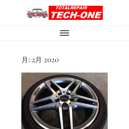
Skip
to
content
ホイール修理のト
ホイール修理・内装修理をおまかせくだ
さい
ータルリペアテッ
クワン
月:
2月 2020