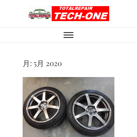
Skip
to
content
ホイール修理のト
ホイール修理・内装修理をおまかせくだ
さい
ータルリペアテッ
クワン
月:
5月 2020