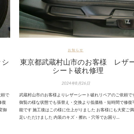
お知らせ
ッシ
東京都武蔵村山市のお客様 レザ
シート破れ修理
2024年8月26日
依頼で
武蔵村山市のお客様よりレザーシート破れリペアのご依頼で
修復
御覧の様な状態でも張替え・交換より低価格・短時間で修復
変御
能です 施工後はこの様に仕上がりました お客様にも大変ご満
足いただけました 内装のキズ・擦れ・穴等でお困り…