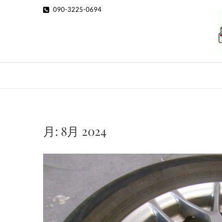
Skip
090-3225-0694
to
content
月:
8月 2024