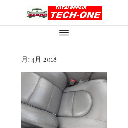
Skip
to
content
ホイール修理のト
ホイール修理・内装修理をおまかせくだ
さい
ータルリペアテッ
クワン
月:
4月 2018