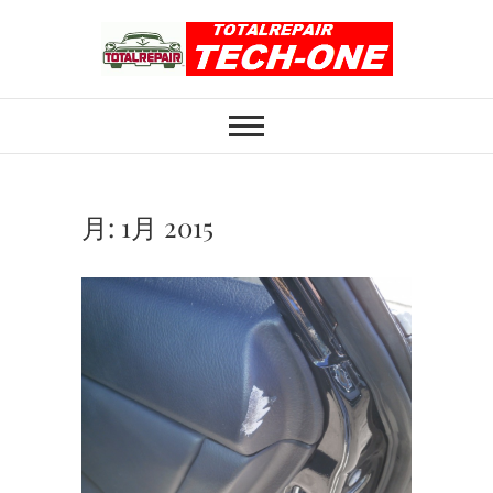
Skip
to
content
ホイール修理のト
ホイール修理・内装修理をおまかせくだ
さい
ータルリペアテッ
クワン
月:
1月 2015