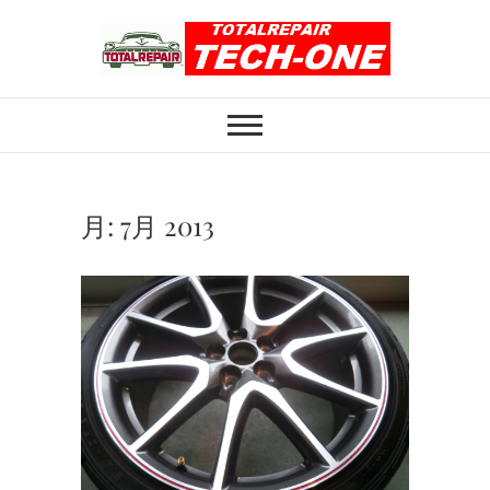
Skip
to
content
ホイール修理のト
ホイール修理・内装修理をおまかせくだ
さい
ータルリペアテッ
クワン
月:
7月 2013