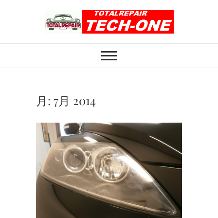
Skip
to
content
ホイール修理のト
ホイール修理・内装修理をおまかせくだ
さい
ータルリペアテッ
クワン
月:
7月 2014