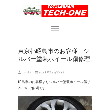
Skip
to
content
ホイール修理のト
ホイール修理・内装修理をおまかせくだ
さい
ータルリペアテッ
クワン
東京都昭島市のお客様 シ
ルバー塗装ホイール傷修理
fushiki
2021年12月27日
昭島市のお客様よりシルバー塗装ホイール傷リ
ペアのご依頼です