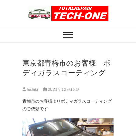
Skip
to
content
ホイール修理のト
ホイール修理・内装修理をおまかせくだ
さい
ータルリペアテッ
クワン
東京都青梅市のお客様 ボ
ディガラスコーティング
fushiki
2021年12月15日
青梅市のお客様よりボディガラスコーティング
のご依頼です