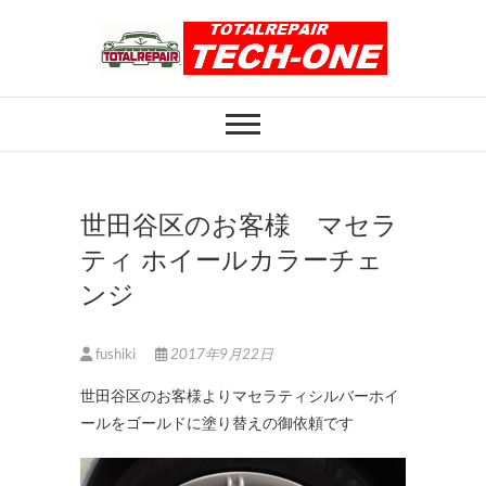
Skip
to
content
ホイール修理のト
ホイール修理・内装修理をおまかせくだ
さい
ータルリペアテッ
クワン
世田谷区のお客様 マセラ
ティ ホイールカラーチェ
ンジ
fushiki
2017年9月22日
世田谷区のお客様よりマセラティシルバーホイ
ールをゴールドに塗り替えの御依頼です