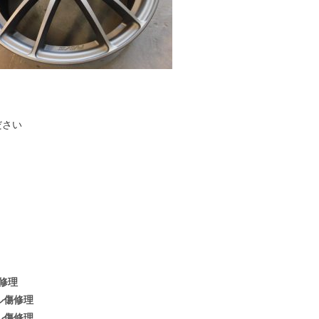
ださい
修理
ル傷修理
ル傷修理