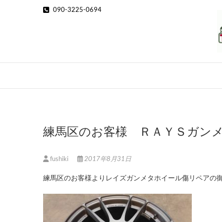
Skip
090-3225-0694
to
content
練馬区のお客様 ＲＡＹＳガン
fushiki
2017年8月31日
練馬区のお客様よりレイズガンメタホイール傷リペアの