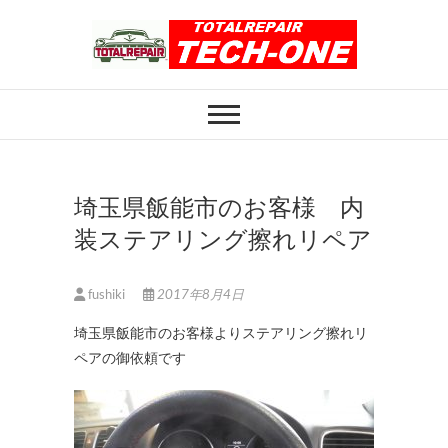
Skip
to
content
ホイール修理のト
ホイール修理・内装修理をおまかせくだ
さい
ータルリペアテッ
クワン
埼玉県飯能市のお客様 内
装ステアリング擦れリペア
fushiki
2017年8月4日
埼玉県飯能市のお客様よりステアリング擦れリ
ペアの御依頼です