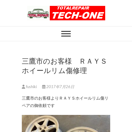
Skip
to
content
ホイール修理のト
ホイール修理・内装修理をおまかせくだ
さい
ータルリペアテッ
クワン
三鷹市のお客様 ＲＡＹＳ
ホイールリム傷修理
fushiki
2017年7月26日
三鷹市のお客様よりＲＡＹＳホイールリム傷リ
ペアの御依頼です