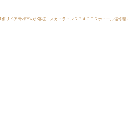
リ傷リペア
青梅市のお客様 スカイラインＲ３４ＧＴＲホイール傷修理