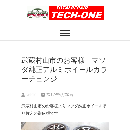
Skip
to
content
ホイール修理のト
ホイール修理・内装修理をおまかせくだ
さい
ータルリペアテッ
クワン
武蔵村山市のお客様 マツ
ダ純正アルミホイールカラ
ーチェンジ
fushiki
2017年6月30日
武蔵村山市のお客様よりマツダ純正ホイール塗
り替えの御依頼です