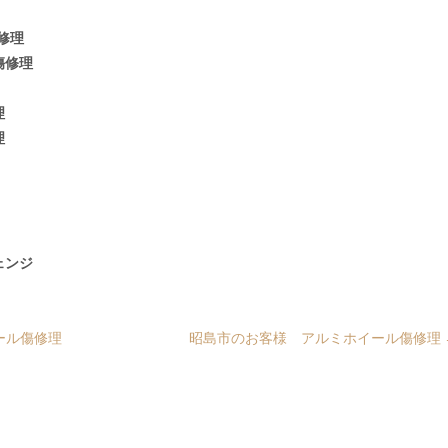
修理
傷修理
理
理
ェンジ
ール傷修理
昭島市のお客様 アルミホイール傷修理