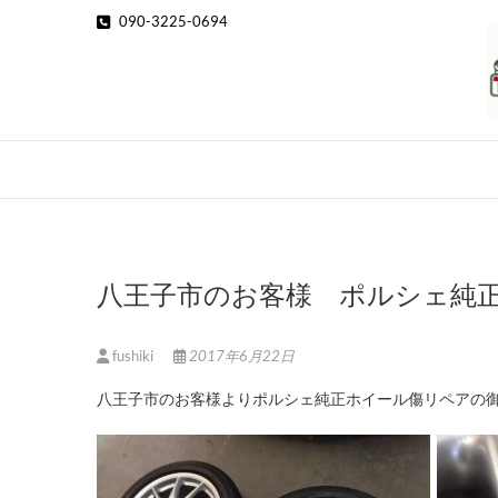
Skip
090-3225-0694
to
content
八王子市のお客様 ポルシェ純
fushiki
2017年6月22日
八王子市のお客様よりポルシェ純正ホイール傷リペアの