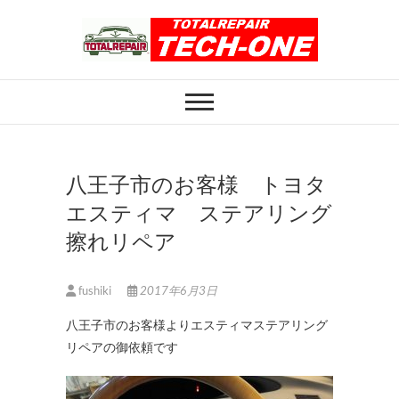
Skip
to
content
ホイール修理のト
ホイール修理・内装修理をおまかせくだ
さい
ータルリペアテッ
クワン
八王子市のお客様 トヨタ
エスティマ ステアリング
擦れリペア
fushiki
2017年6月3日
八王子市のお客様よりエスティマステアリング
リペアの御依頼です