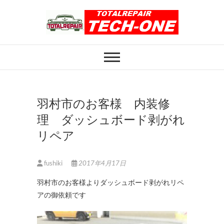
Skip
to
content
ホイール修理のト
ホイール修理・内装修理をおまかせくだ
さい
ータルリペアテッ
クワン
羽村市のお客様 内装修
理 ダッシュボード剥がれ
リペア
fushiki
2017年4月17日
羽村市のお客様よりダッシュボード剥がれリペ
アの御依頼です