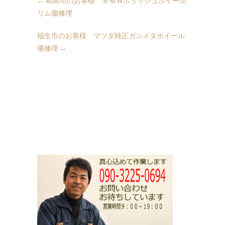
←
昭島市のお客様 ＢＭＷポリッシュホイール
リム傷修理
福生市のお客様 マツダ純正ガンメタホイール
傷修理
→