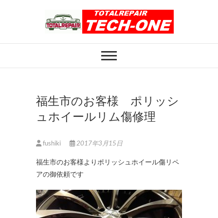
Skip
to
content
ホイール修理のト
ホイール修理・内装修理をおまかせくだ
さい
ータルリペアテッ
クワン
福生市のお客様 ポリッシ
ュホイールリム傷修理
fushiki
2017年3月15日
福生市のお客様よりポリッシュホイール傷リペ
アの御依頼です