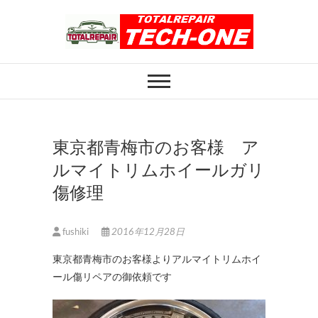
Skip
to
content
ホイール修理のト
ホイール修理・内装修理をおまかせくだ
さい
ータルリペアテッ
クワン
東京都青梅市のお客様 ア
ルマイトリムホイールガリ
傷修理
fushiki
2016年12月28日
東京都青梅市のお客様よりアルマイトリムホイ
ール傷リペアの御依頼です