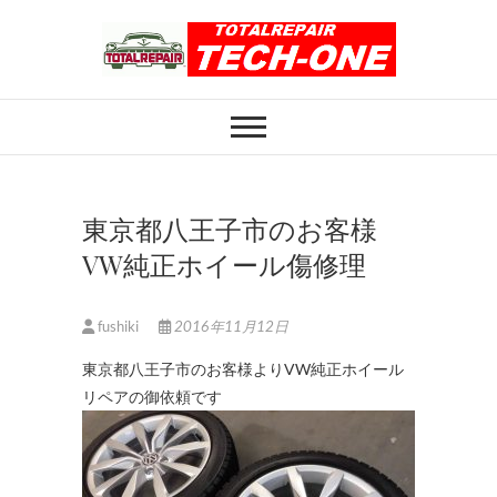
Skip
to
content
ホイール修理のト
ホイール修理・内装修理をおまかせくだ
さい
ータルリペアテッ
クワン
東京都八王子市のお客様
VW純正ホイール傷修理
fushiki
2016年11月12日
東京都八王子市のお客様よりVW純正ホイール
リペアの御依頼です