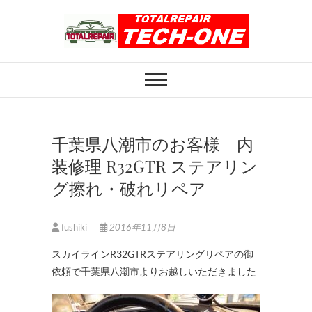
Skip
to
content
ホイール修理のト
ホイール修理・内装修理をおまかせくだ
さい
ータルリペアテッ
クワン
千葉県八潮市のお客様 内
装修理 R32GTR ステアリン
グ擦れ・破れリペア
fushiki
2016年11月8日
スカイラインR32GTRステアリングリペアの御
依頼で千葉県八潮市よりお越しいただきました