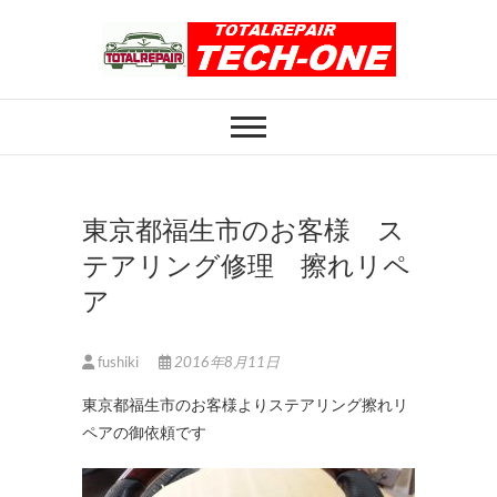
Skip
to
content
ホイール修理のト
ホイール修理・内装修理をおまかせくだ
さい
ータルリペアテッ
クワン
東京都福生市のお客様 ス
テアリング修理 擦れリペ
ア
fushiki
2016年8月11日
東京都福生市のお客様よりステアリング擦れリ
ペアの御依頼です