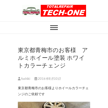
Skip
to
content
ホイール修理のト
ホイール修理・内装修理をおまかせくだ
さい
ータルリペアテッ
クワン
東京都青梅市のお客様 ア
ルミホイール塗装 ホワイ
トカラーチェンジ
fushiki
2016年8月10日
東京都青梅市のお客様よりホイールカラーチェ
ンジのご依頼です