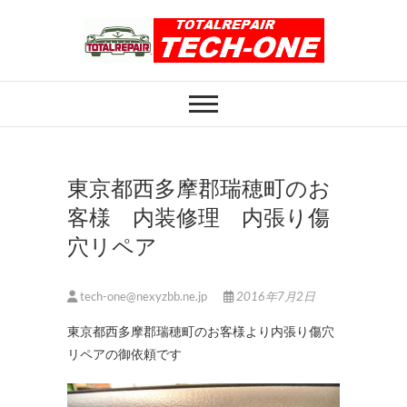
Skip
to
content
ホイール修理のト
ホイール修理・内装修理をおまかせくだ
さい
ータルリペアテッ
クワン
東京都西多摩郡瑞穂町のお
客様 内装修理 内張り傷
穴リペア
tech-one@nexyzbb.ne.jp
2016年7月2日
東京都西多摩郡瑞穂町のお客様より内張り傷穴
リペアの御依頼です