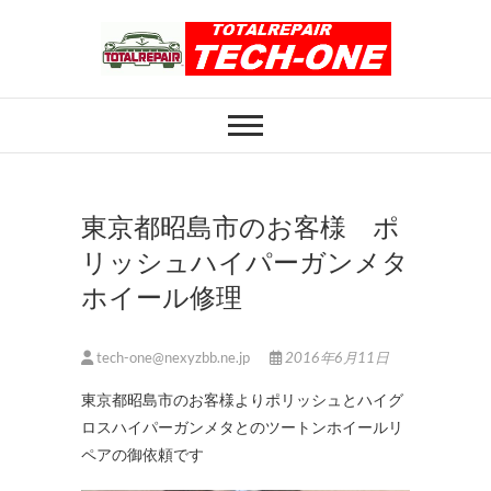
Skip
to
content
ホイール修理のト
ホイール修理・内装修理をおまかせくだ
さい
ータルリペアテッ
クワン
東京都昭島市のお客様 ポ
リッシュハイパーガンメタ
ホイール修理
tech-one@nexyzbb.ne.jp
2016年6月11日
東京都昭島市のお客様よりポリッシュとハイグ
ロスハイパーガンメタとのツートンホイールリ
ペアの御依頼です