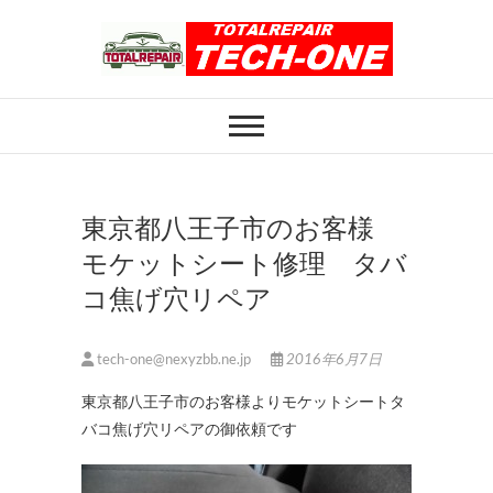
Skip
to
content
ホイール修理のト
ホイール修理・内装修理をおまかせくだ
さい
ータルリペアテッ
クワン
東京都八王子市のお客様
モケットシート修理 タバ
コ焦げ穴リペア
tech-one@nexyzbb.ne.jp
2016年6月7日
東京都八王子市のお客様よりモケットシートタ
バコ焦げ穴リペアの御依頼です