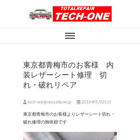
Skip
to
content
ホイール修理のト
ホイール修理・内装修理をおまかせくだ
さい
ータルリペアテッ
クワン
東京都青梅市のお客様 内
装レザーシート修理 切
れ・破れリペア
tech-one@nexyzbb.ne.jp
2016年5月25日
東京都青梅市のお客様よりレザーシート切れ・
破れ修理の御依頼です