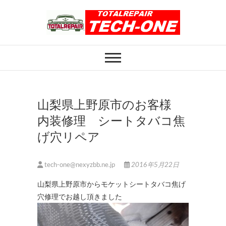
Skip
to
content
ホイール修理のト
ホイール修理・内装修理をおまかせくだ
さい
ータルリペアテッ
クワン
山梨県上野原市のお客様
内装修理 シートタバコ焦
げ穴リペア
tech-one@nexyzbb.ne.jp
2016年5月22日
山梨県上野原市からモケットシートタバコ焦げ
穴修理でお越し頂きました